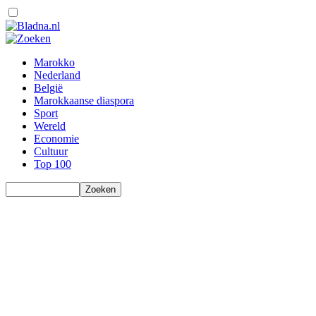
Marokko
Nederland
België
Marokkaanse diaspora
Sport
Wereld
Economie
Cultuur
Top 100