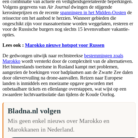
een combinatie van actuele en veiligheidsgerelateerde beperkingen.
Volgens gegevens van
Air Journal
dwingen de stijgende
kerosineprijzen en de recente
spanningen in het Midden-Oosten
de
reissector om het aanbod te herzien. Wanneer gebieden die
ongeschikt zijn voor massatoerisme worden weggelaten, resteren er
voor de Russische burgers nog slechts 15 levensvatbare vakantie-
opties.
Lees ook :
Marokko nieuwe hotspot voor Russen
De gedwongen uitwijk naar rechtstreekse
bestemmingen zoals
Marokko
wordt versterkt door de complexiteit van de alternatieven.
Het binnenlands toerisme in Rusland kampt met problemen,
aangezien de boekingen voor badplaatsen aan de Zwarte Zee dalen
door olievervuiling na drone-aanvallen. Reizen naar Europese
landen is inmiddels een moeizame opgave geworden met
onbetaalbare tickets en ellenlange overstappen, wat wijst op een
zwaardere luchtvaartisolatie dan tijdens de Koude Oorlog.
Bladna.nl volgen
Mis geen enkel nieuws over Marokko en
Marokkanen in Nederland.