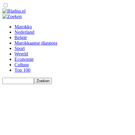
Marokko
Nederland
België
Marokkaanse diaspora
Sport
Wereld
Economie
Cultuur
Top 100