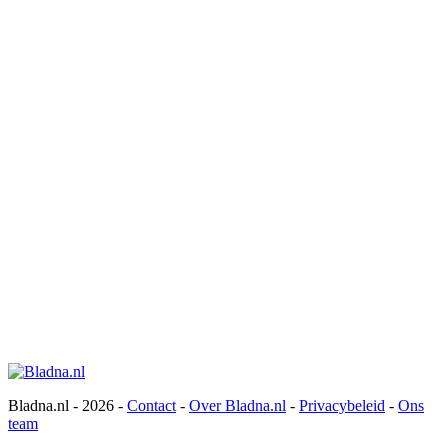
Bladna.nl - 2026 -
Contact
-
Over Bladna.nl
-
Privacybeleid
-
Ons
team