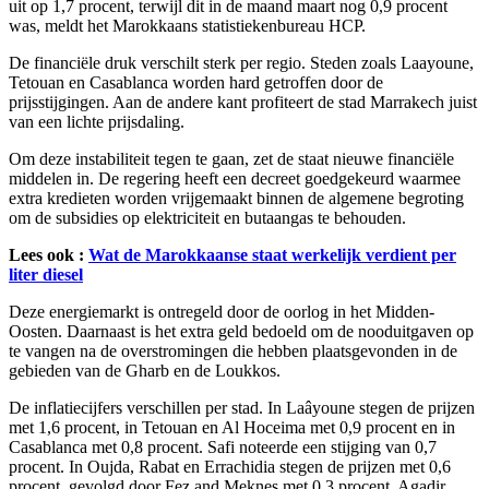
uit op 1,7 procent, terwijl dit in de maand maart nog 0,9 procent
was, meldt het Marokkaans statistiekenbureau HCP.
De financiële druk verschilt sterk per regio. Steden zoals Laayoune,
Tetouan en Casablanca worden hard getroffen door de
prijsstijgingen. Aan de andere kant profiteert de stad Marrakech juist
van een lichte prijsdaling.
Om deze instabiliteit tegen te gaan, zet de staat nieuwe financiële
middelen in. De regering heeft een decreet goedgekeurd waarmee
extra kredieten worden vrijgemaakt binnen de algemene begroting
om de subsidies op elektriciteit en butaangas te behouden.
Lees ook :
Wat de Marokkaanse staat werkelijk verdient per
liter diesel
Deze energiemarkt is ontregeld door de oorlog in het Midden-
Oosten. Daarnaast is het extra geld bedoeld om de nooduitgaven op
te vangen na de overstromingen die hebben plaatsgevonden in de
gebieden van de Gharb en de Loukkos.
De inflatiecijfers verschillen per stad. In Laâyoune stegen de prijzen
met 1,6 procent, in Tetouan en Al Hoceima met 0,9 procent en in
Casablanca met 0,8 procent. Safi noteerde een stijging van 0,7
procent. In Oujda, Rabat en Errachidia stegen de prijzen met 0,6
procent, gevolgd door Fez and Meknes met 0,3 procent. Agadir,