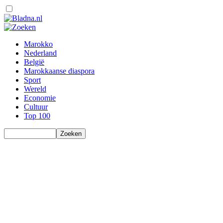
Marokko
Nederland
België
Marokkaanse diaspora
Sport
Wereld
Economie
Cultuur
Top 100