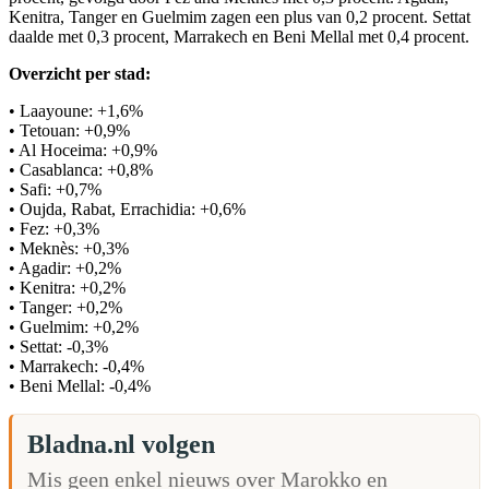
Kenitra, Tanger en Guelmim zagen een plus van 0,2 procent. Settat
daalde met 0,3 procent, Marrakech en Beni Mellal met 0,4 procent.
Overzicht per stad:
• Laayoune: +1,6%
• Tetouan: +0,9%
• Al Hoceima: +0,9%
• Casablanca: +0,8%
• Safi: +0,7%
• Oujda, Rabat, Errachidia: +0,6%
• Fez: +0,3%
• Meknès: +0,3%
• Agadir: +0,2%
• Kenitra: +0,2%
• Tanger: +0,2%
• Guelmim: +0,2%
• Settat: -0,3%
• Marrakech: -0,4%
• Beni Mellal: -0,4%
Bladna.nl volgen
Mis geen enkel nieuws over Marokko en