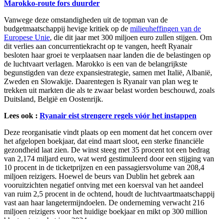
Marokko-route fors duurder
Vanwege deze omstandigheden uit de topman van de
budgetmaatschappij hevige kritiek op de
milieuheffingen van de
Europese Unie
, die dit jaar met 300 miljoen euro zullen stijgen. Om
dit verlies aan concurrentiekracht op te vangen, heeft Ryanair
besloten haar groei te verplaatsen naar landen die de belastingen op
de luchtvaart verlagen. Marokko is een van de belangrijkste
begunstigden van deze expansiestrategie, samen met Italië, Albanië,
Zweden en Slowakije. Daarentegen is Ryanair van plan weg te
trekken uit markten die als te zwaar belast worden beschouwd, zoals
Duitsland, België en Oostenrijk.
Lees ook :
Ryanair eist strengere regels vóór het instappen
Deze reorganisatie vindt plaats op een moment dat het concern over
het afgelopen boekjaar, dat eind maart sloot, een sterke financiële
gezondheid laat zien. De winst steeg met 35 procent tot een bedrag
van 2,174 miljard euro, wat werd gestimuleerd door een stijging van
10 procent in de ticketprijzen en een passagiersvolume van 208,4
miljoen reizigers. Hoewel de beurs van Dublin het gebrek aan
vooruitzichten negatief ontving met een koersval van het aandeel
van ruim 2,5 procent in de ochtend, houdt de luchtvaartmaatschappij
vast aan haar langetermijndoelen. De onderneming verwacht 216
miljoen reizigers voor het huidige boekjaar en mikt op 300 million