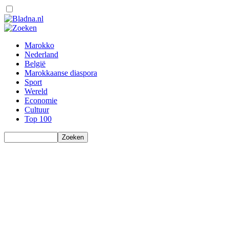
Marokko
Nederland
België
Marokkaanse diaspora
Sport
Wereld
Economie
Cultuur
Top 100