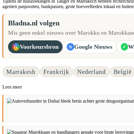
Tijdens de huiszoekingen in Tanger en Marrakech hebben rechercheurs
agenten paspoorten, bankpassen, grote hoeveelheden lokaal en buitenl
Bladna.nl volgen
Mis geen enkel nieuws over Marokko en Marokkane
Voorkeursbron
Google Nieuws
W
G
N
✓
Marrakesh
Frankrijk
Nederland
België
Lees meer