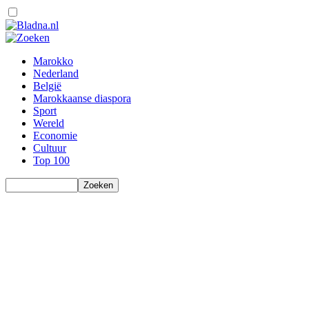
Marokko
Nederland
België
Marokkaanse diaspora
Sport
Wereld
Economie
Cultuur
Top 100