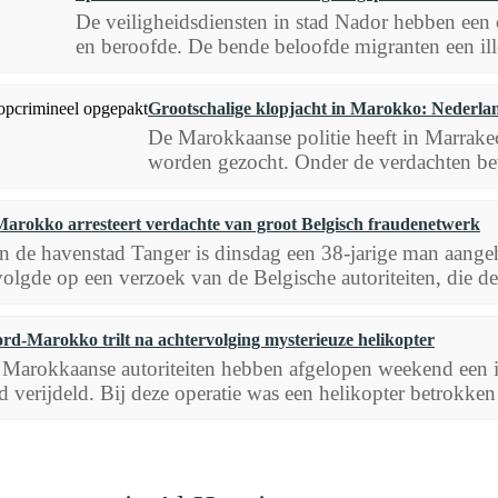
De veiligheidsdiensten in stad Nador hebben een 
en beroofde. De bende beloofde migranten een ille
Grootschalige klopjacht in Marokko: Nederl
De Marokkaanse politie heeft in Marrake
worden gezocht. Onder de verdachten be
Marokko arresteert verdachte van groot Belgisch fraudenetwerk
In de havenstad Tanger is dinsdag een 38-jarige man aangeh
volgde op een verzoek van de Belgische autoriteiten, die de.
rd-Marokko trilt na achtervolging mysterieuze helikopter
Marokkaanse autoriteiten hebben afgelopen weekend een i
d verijdeld. Bij deze operatie was een helikopter betrokken 