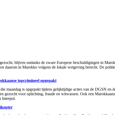
gezocht, blijven ondanks de zware Europese beschuldigingen in Marokko
den daarom in Marokko volgens de lokale wetgeving berecht. De politie
okkaanse topcrimineel opgepakt
p die maandag is opgepakt tijdens gelijktijdige acties van de DGSN en 
en gezocht voor oplichting, fraude en witwassen. Ook een Marokkaanse
 Interpol.
ikopter