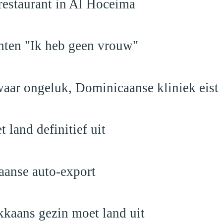
restaurant in Al Hoceima
hten "Ik heb geen vrouw"
aar ongeluk, Dominicaanse kliniek eist
land definitief uit
aanse auto-export
kaans gezin moet land uit