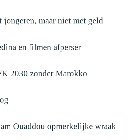
 jongeren, maar niet met geld
edina en filmen afperser
en WK 2030 zonder Marokko
log
eslam Ouaddou opmerkelijke wraak