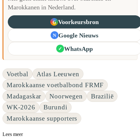
Marokkanen in Nederland.
Voorkeursbron
G
Google Nieuws
N
WhatsApp
✓
Voetbal
Atlas Leeuwen
Marokkaanse voetbalbond FRMF
Madagaskar
Noorwegen
Brazilië
WK-2026
Burundi
Marokkaanse supporters
Lees meer