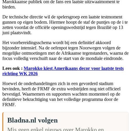
Marokkaanse publiek om de fans een laatste uitzwaaimoment te
bieden.
De technische directie wil de spelersgroep een laatste testmoment
gunnen op eigen bodem. Hiermee hoopt de staf de puntjes op de i te
zetten voordat de officiële openingswedstrijd tegen Brazilië op 13
juni plaatsvindt.
Het voorbereidingsschema wordt bij een definitief akkoord
bijzonder intensief. Na de oefenpot tegen Noorwegen volgen de
mogelijke ontmoetingen met de Afrikaanse tegenstanders, waarna de
focus volledig verschuift naar de start van de mondiale eindronde.
Lees ook :
Marokko kiest Amerikaans decor voor laatste tests
richting WK 2026
Hoewel de onderhandelingen zich in een gevorderd stadium
bevinden, heeft de FRMF de extra wedstrijden nog niet officieel
bevestigd. Waarnemers en supporters wachten momenteel op de
definitieve bekrachtiging van het volledige programma door de
FRMF.
Bladna.nl volgen
Mis geen enkel nieuws over Marokko en