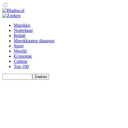
Marokko
Nederland
België
Marokkaanse diaspora
Sport
Wereld
Economie
Cultuur
Top 100