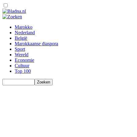
Marokko
Nederland
België
Marokkaanse diaspora
Sport
Wereld
Economie
Cultuur
Top 100