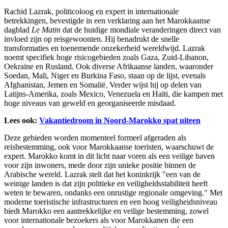
Rachid Lazrak, politicoloog en expert in internationale
betrekkingen, bevestigde in een verklaring aan het Marokkaanse
dagblad
Le Matin
dat de huidige mondiale veranderingen direct van
invloed zijn op reisgewoonten. Hij benadrukt de snelle
transformaties en toenemende onzekerheid wereldwijd. Lazrak
noemt specifiek hoge risicogebieden zoals Gaza, Zuid-Libanon,
Oekraïne en Rusland. Ook diverse Afrikaanse landen, waaronder
Soedan, Mali, Niger en Burkina Faso, staan op de lijst, evenals
Afghanistan, Jemen en Somalië. Verder wijst hij op delen van
Latijns-Amerika, zoals Mexico, Venezuela en Haïti, die kampen met
hoge niveaus van geweld en georganiseerde misdaad.
Lees ook:
Vakantiedroom in Noord-Marokko spat uiteen
Deze gebieden worden momenteel formeel afgeraden als
reisbestemming, ook voor Marokkaanse toeristen, waarschuwt de
expert. Marokko komt in dit licht naar voren als een veilige haven
voor zijn inwoners, mede door zijn unieke positie binnen de
Arabische wereld. Lazrak stelt dat het koninkrijk "een van de
weinige landen is dat zijn politieke en veiligheidsstabiliteit heeft
weten te bewaren, ondanks een onrustige regionale omgeving." Met
moderne toeristische infrastructuren en een hoog veiligheidsniveau
biedt Marokko een aantrekkelijke en veilige bestemming, zowel
voor internationale bezoekers als voor Marokkanen die een