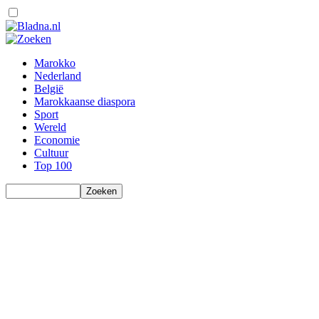
Marokko
Nederland
België
Marokkaanse diaspora
Sport
Wereld
Economie
Cultuur
Top 100