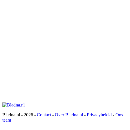
Bladna.nl - 2026 -
Contact
-
Over Bladna.nl
-
Privacybeleid
-
Ons
team