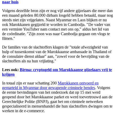
naar huis
Volgens dezelfde bron zijn er nog vijf andere gijzelaars die meer dan
een maand geleden 80.000 dirham losgeld hebben betaald, maar nog
steeds niet zijn vrijgelaten. Naast Myanmar en Laos blijken er nu
ook Marokkanen gegijzeld te worden in Cambodja. "De vader van
een vermiste YouTuber nam contact met ons op," aldus het lid van
de coördinatie. "Zijn zoon was naar Cambodja gegaan om vlogs te
filmen."
De families van de slachtoffers klagen de "totale afwezigheid van
hulp of tussenkomst van de Marokkaanse ambassade in Thailand of
de consulaire dienst aldaar" aan, "zowel voor de bevrijding van de
slachtoffers als na hun vrijlating."
Lees ook:
Birma: cryptogeld om Marokkaanse gijzelaars vrij te
krijgen
In totaal zijn er naar schatting 200
Marokkanen ontvoerd en
gemarteld in Myanmar door gewapende criminele bendes
. Volgens
de eerste bevindingen van het onderzoek dat op 15 mei werd
geopend door het Marokkaanse parket en werd toevertrouwd aan de
Gerechtelijke Politie (BNPJ), gaat het om criminele netwerken
gespecialiseerd in mensenhandel die hun slachtoffers dwingen om te
werken in de e-commerce.