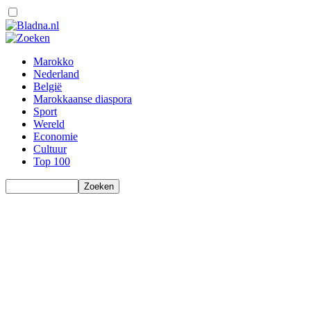
Marokko
Nederland
België
Marokkaanse diaspora
Sport
Wereld
Economie
Cultuur
Top 100