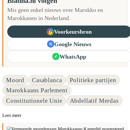
Bladna.nl volgen
Mis geen enkel nieuws over Marokko en
Marokkanen in Nederland.
Voorkeursbron
G
Google Nieuws
N
WhatsApp
✓
Moord
Casablanca
Politieke partijen
Marokkaans Parlement
Constitutionele Unie
Abdellatif Merdas
Lees meer