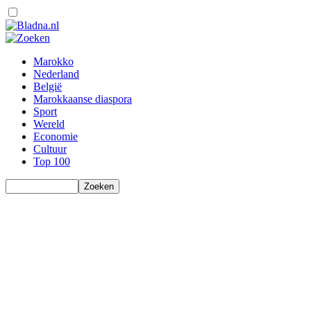
Marokko
Nederland
België
Marokkaanse diaspora
Sport
Wereld
Economie
Cultuur
Top 100