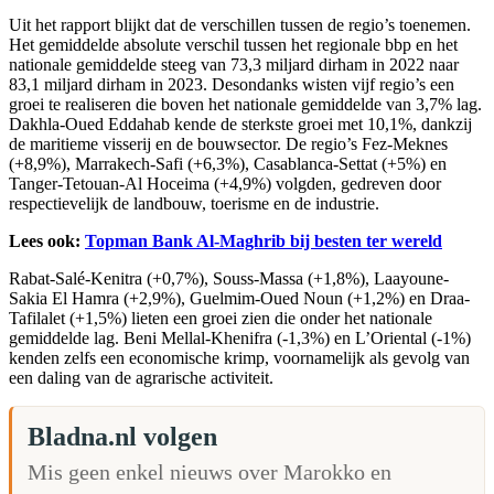
Uit het rapport blijkt dat de verschillen tussen de regio’s toenemen.
Het gemiddelde absolute verschil tussen het regionale bbp en het
nationale gemiddelde steeg van 73,3 miljard dirham in 2022 naar
83,1 miljard dirham in 2023. Desondanks wisten vijf regio’s een
groei te realiseren die boven het nationale gemiddelde van 3,7% lag.
Dakhla-Oued Eddahab kende de sterkste groei met 10,1%, dankzij
de maritieme visserij en de bouwsector. De regio’s Fez-Meknes
(+8,9%), Marrakech-Safi (+6,3%), Casablanca-Settat (+5%) en
Tanger-Tetouan-Al Hoceima (+4,9%) volgden, gedreven door
respectievelijk de landbouw, toerisme en de industrie.
Lees ook:
Topman Bank Al-Maghrib bij besten ter wereld
Rabat-Salé-Kenitra (+0,7%), Souss-Massa (+1,8%), Laayoune-
Sakia El Hamra (+2,9%), Guelmim-Oued Noun (+1,2%) en Draa-
Tafilalet (+1,5%) lieten een groei zien die onder het nationale
gemiddelde lag. Beni Mellal-Khenifra (-1,3%) en L’Oriental (-1%)
kenden zelfs een economische krimp, voornamelijk als gevolg van
een daling van de agrarische activiteit.
Bladna.nl volgen
Mis geen enkel nieuws over Marokko en