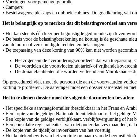
• Voertuigen voor gemengd gebruik
• Campers
• Bestelwagens, pick-ups en dubbele cabines. De goedkeuring valt on
Het is belangrijk op te merken dat dit belastingvoordeel aan ver
• Het kan slechts één keer per begunstigde gedurende zijn leven wor
• De basis voor de belastingberekening na korting is de geschatte n
van de normaal verschuldigde rechten en belastingen.
• De toepassing van deze korting van 90% kan niet worden gecombine
Het zogenaamde "verouderingsvoordeel" dat van toepassing is bi
De voordelen die voortvloeien uit tarief- of vrijhandelsoveree
De douanefaciliteiten die worden verleend aan Marokkaanse dipl
Op procedureel vlak moet de persoon die aan de voorwaarden voldoet 
korting te profiteren. De aanvrager moet een dossier samenstellen met 
Het in te dienen dossier moet de volgende documenten bevatten:
• Het specifieke aanvraagformulier (beschikbaar in het Frans en Arabi
• Een kopie van de geldige Nationale Identiteitskaart of het geldige 
• Een kopie van de geldige verblijfskaart, verblijfsvergunning of het
• Een consulaire registratieattest van niet ouder dan zes maanden, dat e
• De kopie van de tijdelijke invoerkaart van het voertuig.
• Het kentekenbewijs van het voertuig op naam van de begunstigde (