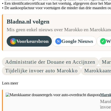
• Een identificatiecertificaat van het voertuig, afgegeven door het Ma
• De aankoopfactuur voor voertuigen die minder dan drie maanden oud z
Bladna.nl volgen
Mis geen enkel nieuws over Marokko en Marokkane
Voorkeursbron
Google Nieuws
W
G
N
✓
Administratie der Douane en Accijnzen
Mar
Tijdelijke invoer auto Marokko
Marokkaans
Lees meer
Marok
Marok
invoe