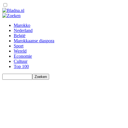
Marokko
Nederland
België
Marokkaanse diaspora
Sport
Wereld
Economie
Cultuur
Top 100