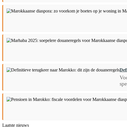
Def
Voo
spe
Laatste nieuws