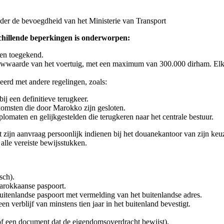
der de bevoegdheid van het Ministerie van Transport
schillende beperkingen is onderworpen:
den toegekend.
ieuwwaarde van het voertuig, met een maximum van 300.000 dirham. Elk
erd met andere regelingen, zoals:
j een definitieve terugkeer.
nkomsten die door Marokko zijn gesloten.
omaten en gelijkgestelden die terugkeren naar het centrale bestuur.
zijn aanvraag persoonlijk indienen bij het douanekantoor van zijn ke
alle vereiste bewijsstukken.
sch).
Marokkaanse paspoort.
 buitenlandse paspoort met vermelding van het buitenlandse adres.
en verblijf van minstens tien jaar in het buitenland bevestigt.
of een document dat de eigendomsoverdracht bewijst).