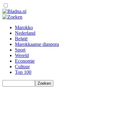
Marokko
Nederland
België
Marokkaanse diaspora
Sport
Wereld
Economie
Cultuur
Top 100