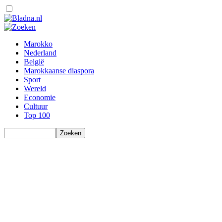
Marokko
Nederland
België
Marokkaanse diaspora
Sport
Wereld
Economie
Cultuur
Top 100