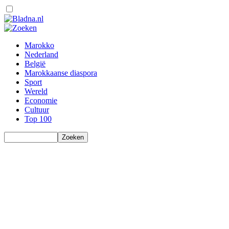
Marokko
Nederland
België
Marokkaanse diaspora
Sport
Wereld
Economie
Cultuur
Top 100