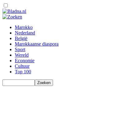
Marokko
Nederland
België
Marokkaanse diaspora
Sport
Wereld
Economie
Cultuur
Top 100