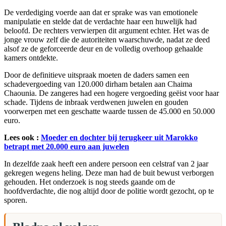
De verdediging voerde aan dat er sprake was van emotionele
manipulatie en stelde dat de verdachte haar een huwelijk had
beloofd. De rechters verwierpen dit argument echter. Het was de
jonge vrouw zelf die de autoriteiten waarschuwde, nadat ze deed
alsof ze de geforceerde deur en de volledig overhoop gehaalde
kamers ontdekte.
Door de definitieve uitspraak moeten de daders samen een
schadevergoeding van 120.000 dirham betalen aan Chaima
Chaounia. De zangeres had een hogere vergoeding geëist voor haar
schade. Tijdens de inbraak verdwenen juwelen en gouden
voorwerpen met een geschatte waarde tussen de 45.000 en 50.000
euro.
Lees ook :
Moeder en dochter bij terugkeer uit Marokko
betrapt met 20.000 euro aan juwelen
In dezelfde zaak heeft een andere persoon een celstraf van 2 jaar
gekregen wegens heling. Deze man had de buit bewust verborgen
gehouden. Het onderzoek is nog steeds gaande om de
hoofdverdachte, die nog altijd door de politie wordt gezocht, op te
sporen.