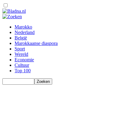
Marokko
Nederland
België
Marokkaanse diaspora
Sport
Wereld
Economie
Cultuur
Top 100