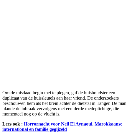
Om de misdaad begin mei te plegen, gaf de huishoudster een
duplicaat van de huissleutels aan haar vriend. De onderzoekers
beschouwen hem als het brein achter de diefstal in Tanger. De man
plande de inbraak vervolgens met een derde medeplichtige, die
momenteel nog op de vlucht is.
Lees ook :
Horrornacht voor Neil El Aynaoui, Marokkaanse
international en familie gegijzeld