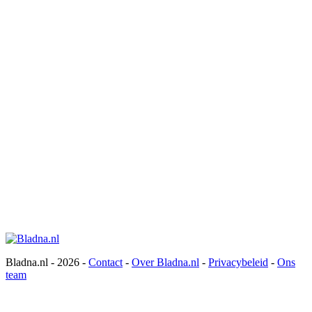
Bladna.nl - 2026 -
Contact
-
Over Bladna.nl
-
Privacybeleid
-
Ons
team