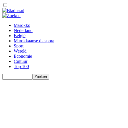
Marokko
Nederland
België
Marokkaanse diaspora
Sport
Wereld
Economie
Cultuur
Top 100