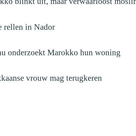
kko blinkt uit, maar verwaarloost mosli
e rellen in Nador
 nu onderzoekt Marokko hun woning
okkaanse vrouw mag terugkeren