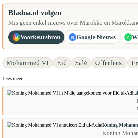
Bladna.nl volgen
Mis geen enkel nieuws over Marokko en Marokkane
Voorkeursbron
Google Nieuws
W
G
N
✓
Mohammed VI
Eid
Salé
Offerfeest
F
Lees meer
Koning Mohamme
Koning Mohamme