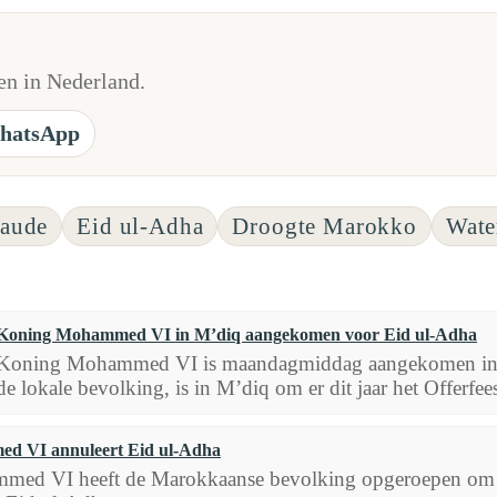
n in Nederland.
hatsApp
raude
Eid ul-Adha
Droogte Marokko
Wate
Koning Mohammed VI in M’diq aangekomen voor Eid ul-Adha
Koning Mohammed VI is maandagmiddag aangekomen in T
de lokale bevolking, is in M’diq om er dit jaar het Offerfees
d VI annuleert Eid ul-Adha
d VI heeft de Marokkaanse bevolking opgeroepen om dit ja