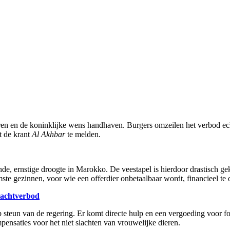
en en de koninklijke wens handhaven. Burgers omzeilen het verbod ech
et de krant
Al Akhbar
te melden.
, ernstige droogte in Marokko. De veestapel is hierdoor drastisch g
te gezinnen, voor wie een offerdier onbetaalbaar wordt, financieel te 
lachtverbod
steun van de regering. Er komt directe hulp en een vergoeding voor f
ensaties voor het niet slachten van vrouwelijke dieren.