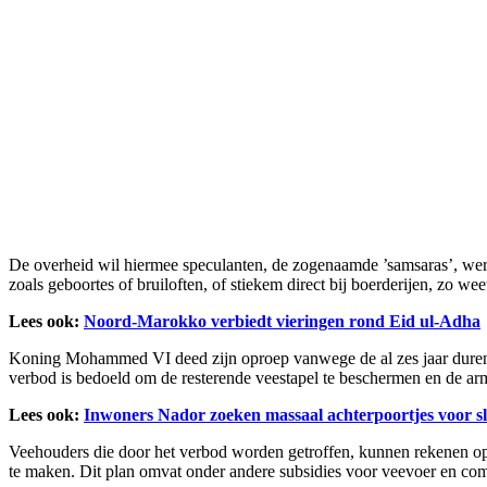
De overheid wil hiermee speculanten, de zogenaamde ’samsaras’, wer
zoals geboortes of bruiloften, of stiekem direct bij boerderijen, zo we
Lees ook:
Noord-Marokko verbiedt vieringen rond Eid ul-Adha
Koning Mohammed VI deed zijn oproep vanwege de al zes jaar durende
verbod is bedoeld om de resterende veestapel te beschermen en de arms
Lees ook:
Inwoners Nador zoeken massaal achterpoortjes voor s
Veehouders die door het verbod worden getroffen, kunnen rekenen op 
te maken. Dit plan omvat onder andere subsidies voor veevoer en comp