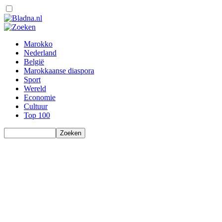
Marokko
Nederland
België
Marokkaanse diaspora
Sport
Wereld
Economie
Cultuur
Top 100