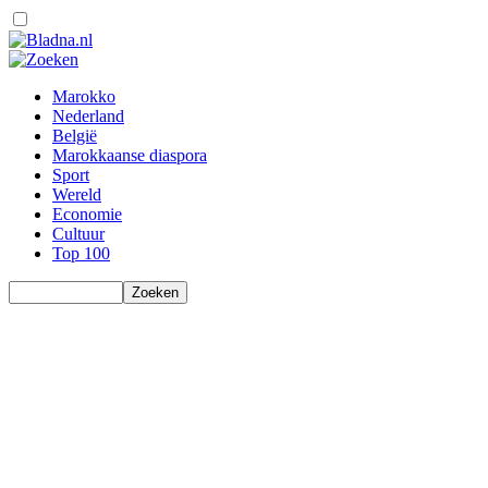
Marokko
Nederland
België
Marokkaanse diaspora
Sport
Wereld
Economie
Cultuur
Top 100