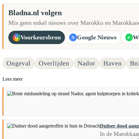
Bladna.nl volgen
Mis geen enkel nieuws over Marokko en Marokkane
Voorkeursbron
Google Nieuws
W
G
N
✓
Ongeval
Overlijden
Nador
Haven
Bn
Lees meer
Duitser dood aange
In de Marokkaan