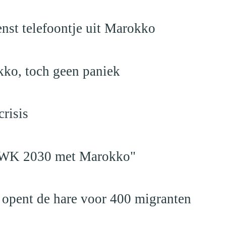
nst telefoontje uit Marokko
kko, toch geen paniek
risis
en WK 2030 met Marokko"
 opent de hare voor 400 migranten