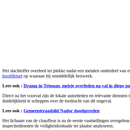
Het slachtoffer overleed ter plekke nadat een metalen onderdeel van 
hoofdletsel
op waaraan hij onmiddellijk bezweek.
Lees ook :
Drama in Tetouan, meisje overleden na val in diepe p
Direct na het voorval zijn de lokale autoriteiten en relevante dienst
duidelijkheid te scheppen over de toedracht van dit ongeval.
Lees ook :
Gemeenteraadslid Nador doodgereden
Het lichaam van de chauffeur is na de eerste vaststellingen overgebra
inspectiediensten de veiligheidssituatie ter plaatse analyseren.