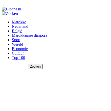
Marokko
Nederland
België
Marokkaanse diaspora
Sport
Wereld
Economie
Cultuur
Top 100