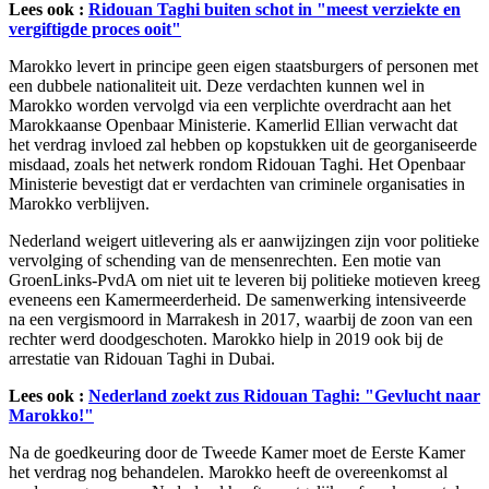
Lees ook :
Ridouan Taghi buiten schot in "meest verziekte en
vergiftigde proces ooit"
Marokko levert in principe geen eigen staatsburgers of personen met
een dubbele nationaliteit uit. Deze verdachten kunnen wel in
Marokko worden vervolgd via een verplichte overdracht aan het
Marokkaanse Openbaar Ministerie. Kamerlid Ellian verwacht dat
het verdrag invloed zal hebben op kopstukken uit de georganiseerde
misdaad, zoals het netwerk rondom Ridouan Taghi. Het Openbaar
Ministerie bevestigt dat er verdachten van criminele organisaties in
Marokko verblijven.
Nederland weigert uitlevering als er aanwijzingen zijn voor politieke
vervolging of schending van de mensenrechten. Een motie van
GroenLinks-PvdA om niet uit te leveren bij politieke motieven kreeg
eveneens een Kamermeerderheid. De samenwerking intensiveerde
na een vergismoord in Marrakesh in 2017, waarbij de zoon van een
rechter werd doodgeschoten. Marokko hielp in 2019 ook bij de
arrestatie van Ridouan Taghi in Dubai.
Lees ook :
Nederland zoekt zus Ridouan Taghi: "Gevlucht naar
Marokko!"
Na de goedkeuring door de Tweede Kamer moet de Eerste Kamer
het verdrag nog behandelen. Marokko heeft de overeenkomst al