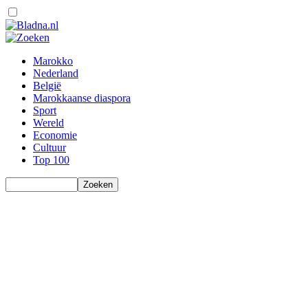
Marokko
Nederland
België
Marokkaanse diaspora
Sport
Wereld
Economie
Cultuur
Top 100