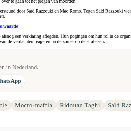
 over te gaan tot het plegen van moorden."
ndersteund door Saïd Razzouki en Mao Romo. Tegen Saïd Razzouki werd
rd.
oorwaarde
 alsnog een verklaring aflegden. Hun pogingen om hun rol in de organis
van de verdachten reageren na de zomer op de strafeisen.
n in Nederland.
hatsApp
tie
Mocro-maffia
Ridouan Taghi
Saïd Ra