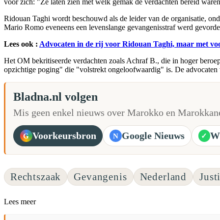
voor zich: "Ze laten zien met welk gemak de verdachten bereid waren
Ridouan Taghi wordt beschouwd als de leider van de organisatie, o
Mario Romo eveneens een levenslange gevangenisstraf werd gevorde
Lees ook :
Advocaten in de rij voor Ridouan Taghi, maar met v
Het OM bekritiseerde verdachten zoals Achraf B., die in hoger beroep
opzichtige poging" die "volstrekt ongeloofwaardig" is. De advocaten 
Bladna.nl volgen
Mis geen enkel nieuws over Marokko en Marokkane
Voorkeursbron
Google Nieuws
W
G
N
✓
Rechtszaak
Gevangenis
Nederland
Justi
Lees meer