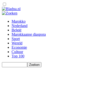
Marokko
Nederland
België
Marokkaanse diaspora
Sport
Wereld
Economie
Cultuur
Top 100