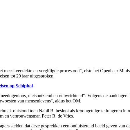
"het meest verziekte en vergiftigde proces ooit", eiste het Openbaar Mi
isen tot 29 jaar uitgesproken.
isen op Schiphol
"meedogenloos, nietsontziend en ontwrichtend". Volgens de aanklagers
erwoesten van mensenlevens", aldus het OM.
rbraak ontstond toen Nabil B. besloot als kroongetuige te fungeren in 
um en vertrouwensman Peter R. de Vries.
lagers stelden dat deze gesprekken een ontluisterend beeld geven van d