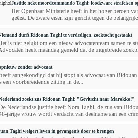
Justitie nekt moordcommando Taghi: loodzware strafeisen o
Het Openbaar Ministerie heeft in het hoger beroep v
geëist. De zware eisen zijn gericht tegen de belangrijk
Niemand durft Ridouan Taghi te verdedigen, zoektocht gestaakt
Het is niet gelukt om een nieuw advocatenteam samen te s
Advocaten heeft maandag gemeld dat de uitgebreide zoekpr
 opnieuw zonder advocaat
heeft aangekondigd dat hij stopt als advocaat van Ridouan 
 een voorbereidende zitting in de...
Nederland zoekt zus Ridouan Taghi: "Gevlucht naar Marokko!"
De Nederlandse justitie heeft Nora Taghi, de zus van Ridou
48-jarige vrouw wordt verdacht van deelname aan een crimi
uan Taghi weigert leven in gevangenis door te brengen