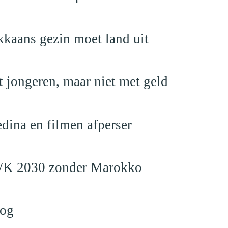
kaans gezin moet land uit
 jongeren, maar niet met geld
edina en filmen afperser
en WK 2030 zonder Marokko
log