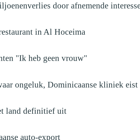
iljoenenverlies door afnemende interess
restaurant in Al Hoceima
hten "Ik heb geen vrouw"
aar ongeluk, Dominicaanse kliniek eist
land definitief uit
aanse auto-export