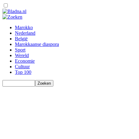
Marokko
Nederland
België
Marokkaanse diaspora
Sport
Wereld
Economie
Cultuur
Top 100