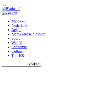
Marokko
Nederland
België
Marokkaanse diaspora
Sport
Wereld
Economie
Cultuur
Top 100