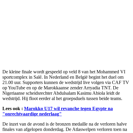
De kleine finale wordt gespeeld op veld 8 van het Mohammed VI
sportcomplex in Salé. In Nederland en België begint het duel om
21.00 uur. Supporters kunnen de wedstrijd live volgen via CAF TV
op YouTube en op de Marokkaanse zender Arryadia TNT. De
Nigeriaanse scheidsrechter Abdulsalam Kasimu Abiola leidt de
wedstrijd. Hij floot eerder al het groepsduels tussen beide teams.
Lees ook :
Marokko U17 wil revanche tegen Egypte na
"onrechtvaardige nederlaag"
De inzet van de avond is de bronzen medaille na de verloren halve
finales van afgelopen donderdag. De Atlaswelpen verloren toen na