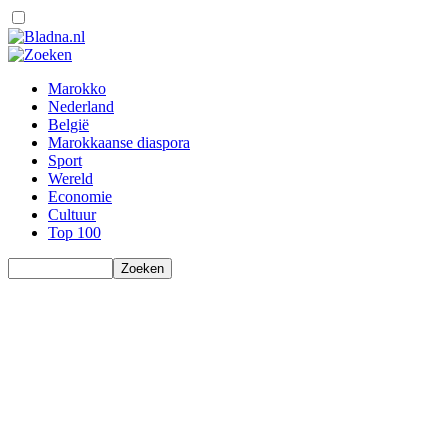
Marokko
Nederland
België
Marokkaanse diaspora
Sport
Wereld
Economie
Cultuur
Top 100