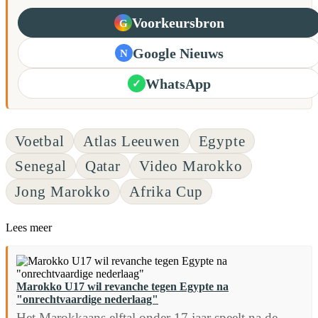
Voorkeursbron
G
Google Nieuws
N
WhatsApp
✓
Voetbal
Atlas Leeuwen
Egypte
Senegal
Qatar
Video Marokko
Jong Marokko
Afrika Cup
Lees meer
Marokko U17 wil revanche tegen Egypte na
"onrechtvaardige nederlaag"
Het Marokkaans elftal onder 17 jaar speelt na de