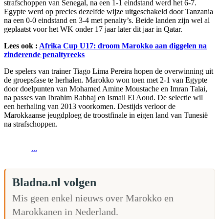
strafschoppen van Senegal, na een 1-1 eindstand werd het 6-7.
Egypte werd op precies dezelfde wijze uitgeschakeld door Tanzania
na een 0-0 eindstand en 3-4 met penalty’s. Beide landen zijn wel al
geplaatst voor het WK onder 17 jaar later dit jaar in Qatar.
Lees ook :
Afrika Cup U17: droom Marokko aan diggelen na
zinderende penaltyreeks
De spelers van trainer Tiago Lima Pereira hopen de overwinning uit
de groepsfase te herhalen. Marokko won toen met 2-1 van Egypte
door doelpunten van Mohamed Amine Moustache en Imran Talai,
na passes van Ibrahim Rabbaj en Ismail El Aoud. De selectie wil
een herhaling van 2013 voorkomen. Destijds verloor de
Marokkaanse jeugdploeg de troostfinale in eigen land van Tunesië
na strafschoppen.
...
Bladna.nl volgen
Mis geen enkel nieuws over Marokko en
Marokkanen in Nederland.