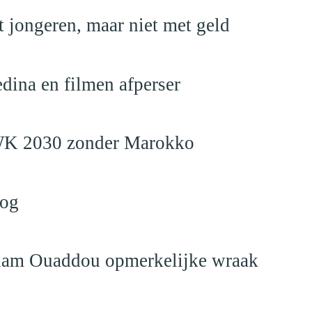
 jongeren, maar niet met geld
edina en filmen afperser
en WK 2030 zonder Marokko
log
eslam Ouaddou opmerkelijke wraak