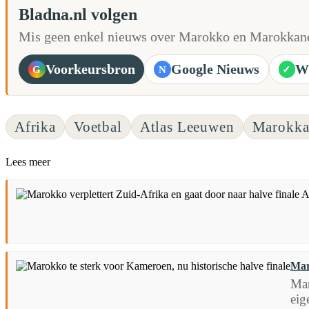
Bladna.nl volgen
Mis geen enkel nieuws over Marokko en Marokkane
Voorkeursbron
Google Nieuws
W
G
N
✓
Afrika
Voetbal
Atlas Leeuwen
Marokka
Lees meer
Mar
Mar
eig