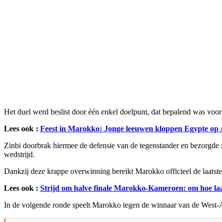
Het duel werd beslist door één enkel doelpunt, dat bepalend was voo
Lees ook :
Feest in Marokko: Jonge leeuwen kloppen Egypte op
Zinbi doorbrak hiermee de defensie van de tegenstander en bezorgde zi
wedstrijd.
Dankzij deze krappe overwinning bereikt Marokko officieel de laatste 
Lees ook :
Strijd om halve finale Marokko-Kameroen: om hoe laa
In de volgende ronde speelt Marokko tegen de winnaar van de West-A