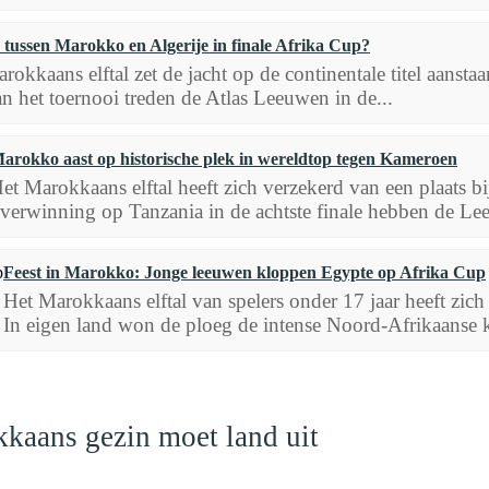
tussen Marokko en Algerije in finale Afrika Cup?
rokkaans elftal zet de jacht op de continentale titel aanst
an het toernooi treden de Atlas Leeuwen in de...
arokko aast op historische plek in wereldtop tegen Kameroen
et Marokkaans elftal heeft zich verzekerd van een plaats b
verwinning op Tanzania in de achtste finale hebben de Le
Feest in Marokko: Jonge leeuwen kloppen Egypte op Afrika Cup
Het Marokkaans elftal van spelers onder 17 jaar heeft zic
In eigen land won de ploeg de intense Noord-Afrikaanse k
kaans gezin moet land uit