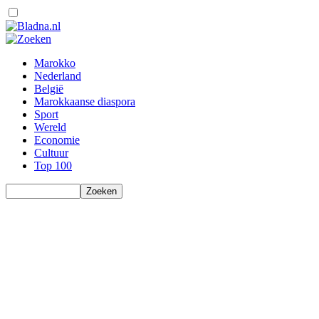
Marokko
Nederland
België
Marokkaanse diaspora
Sport
Wereld
Economie
Cultuur
Top 100