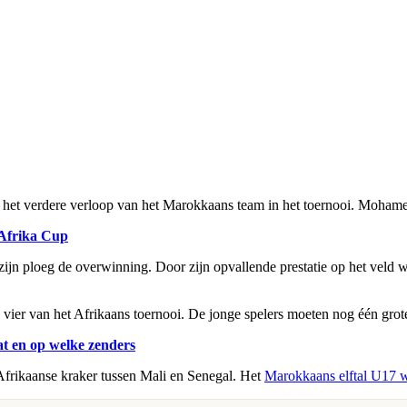
r het verdere verloop van het Marokkaans team in het toernooi. Mohame
 Afrika Cup
jn ploeg de overwinning. Door zijn opvallende prestatie op het veld wer
vier van het Afrikaans toernooi. De jonge spelers moeten nog één grote
t en op welke zenders
frikaanse kraker tussen Mali en Senegal. Het
Marokkaans elftal U17 wo