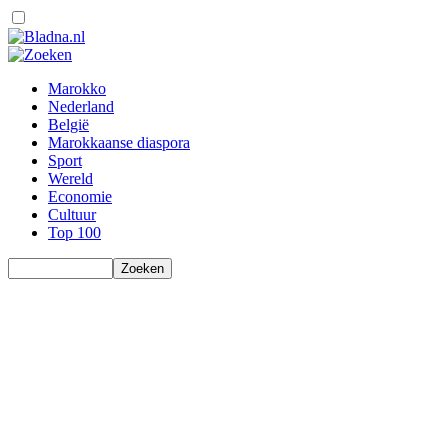
Marokko
Nederland
België
Marokkaanse diaspora
Sport
Wereld
Economie
Cultuur
Top 100