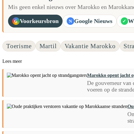
Mis geen enkel nieuws over Marokko en Marokkane
Voorkeursbron
Google Nieuws
W
G
N
✓
Toerisme
Martil
Vakantie Marokko
Str
Lees meer
Marokko opent jacht o
De gouverneur van de
voeren op de strande
Ou
On
st