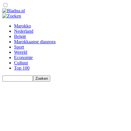
Marokko
Nederland
België
Marokkaanse diaspora
Sport
Wereld
Economie
Cultuur
Top 100