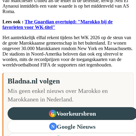
van Manchester United als de leider in de defensie, terwijl Neil El
Aynaoui inmiddels een vaste waarde is op het middenveld van AS
Roma.
Lees ook :
The Guardian overtuigd: "Marokko bij de
favorieten voor WK-titel"
Het aantrekkelijk elftal rekent tijdens het WK 2026 op de steun van
de grote Marokkaanse gemeenschap in het buitenland. Er wonen
ongeveer 30.000 Marokkanen rondom New York en Massachusetts.
De stadions in Noord-Amerika beloven dan ook erg sfeervol te
worden, mits de recordprijzen voor de toegangskaarten van de
wereldvoetbalbond FIFA de supporters niet tegenhouden.
Bladna.nl volgen
Mis geen enkel nieuws over Marokko en
Marokkanen in Nederland.
Voorkeursbron
G
Google Nieuws
N