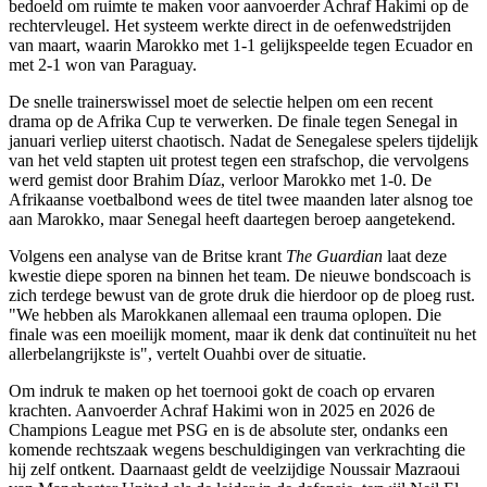
bedoeld om ruimte te maken voor aanvoerder Achraf Hakimi op de
rechtervleugel. Het systeem werkte direct in de oefenwedstrijden
van maart, waarin Marokko met 1-1 gelijkspeelde tegen Ecuador en
met 2-1 won van Paraguay.
De snelle trainerswissel moet de selectie helpen om een recent
drama op de Afrika Cup te verwerken. De finale tegen Senegal in
januari verliep uiterst chaotisch. Nadat de Senegalese spelers tijdelijk
van het veld stapten uit protest tegen een strafschop, die vervolgens
werd gemist door Brahim Díaz, verloor Marokko met 1-0. De
Afrikaanse voetbalbond wees de titel twee maanden later alsnog toe
aan Marokko, maar Senegal heeft daartegen beroep aangetekend.
Volgens een analyse van de Britse krant
The Guardian
laat deze
kwestie diepe sporen na binnen het team. De nieuwe bondscoach is
zich terdege bewust van de grote druk die hierdoor op de ploeg rust.
"We hebben als Marokkanen allemaal een trauma oplopen. Die
finale was een moeilijk moment, maar ik denk dat continuïteit nu het
allerbelangrijkste is", vertelt Ouahbi over de situatie.
Om indruk te maken op het toernooi gokt de coach op ervaren
krachten. Aanvoerder Achraf Hakimi won in 2025 en 2026 de
Champions League met PSG en is de absolute ster, ondanks een
komende rechtszaak wegens beschuldigingen van verkrachting die
hij zelf ontkent. Daarnaast geldt de veelzijdige Noussair Mazraoui