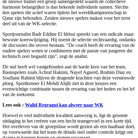
de nieuwe trainer een groep samengesteld waarin de collectieve
harmonie belangrijker is dan bekende individuele namen. Slechts
tien spelers die actief waren tijdens het wereldkampioenschap in
Qatar zijn behouden. Zestien nieuwe spelers maken voor het eerst
deel uit van de WK-selectie.
Sportjournalist Badr Eddine El Idrissi spreekt van een radicale maar
bewuste koerswijziging. Hij noemt de selectie rechtvaardig, ondanks
de discussies die erover bestaan. "De coach heeft de ervaring van de
oudere spelers weten te combineren met de passie van jongeren die
technisch zeer begaafd zijn", zegt de analist.
De staf heeft wel vastgehouden aan de harde kern van het team.
Basisspelers zoals Achraf Hakimi, Nayef Aguerd, Brahim Diaz en
Soufiane Rahimi blijven de dragende krachten van deze vernieuwde
ploeg. Sportkenner El Mehdi Ahjib ziet in deze keuzes een
evenwichtige combinatie tussen de ervaring van het heden en het lef
van de toekomst.
Lees ook :
Walid Regragui kan alweer naar WK
Hoewel er veel individuele kwaliteit aanwezig is, ligt de grootste
uitdaging in het creëren van een hecht teamgevoel in een korte tijd.
Het overleven van de groepsfase wordt gezien als een haalbaar doel,
op voorwaarde dat het team de details snel onder controle krijgt om
daarna te kunnen hopen op grotere successen.