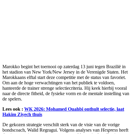
Marokko begint het toernooi op zaterdag 13 juni tegen Brazilië in
het stadion van New York/New Jersey in de Verenigde Staten. Het
Marokkaans elftal start deze competitie met de status van favoriet.
Om aan de hoge verwachtingen van het publiek te voldoen,
hanteerde de trainer strenge selectiecriteria. Hij keek hierbij vooral
naar de directe fitheid, de fysieke vorm en de mentale instelling van
de spelers.
Lees ook :
WK 2026: Mohamed Ouahbi onthult selectie, laat
Hakim Ziyech thuis
De gekozen strategie verschilt sterk van de visie van de vorige
bondscoach, Walid Regragui. Volgens analyses van
Hespress
heeft