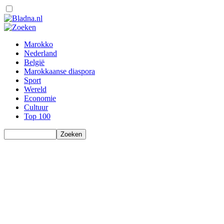
Marokko
Nederland
België
Marokkaanse diaspora
Sport
Wereld
Economie
Cultuur
Top 100