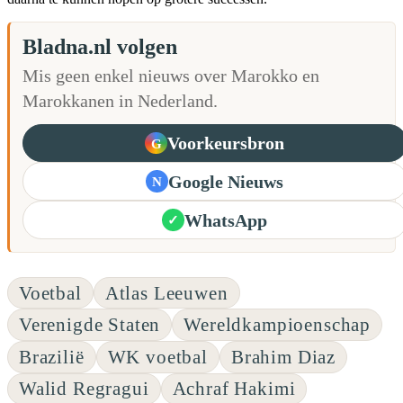
Bladna.nl volgen
Mis geen enkel nieuws over Marokko en
Marokkanen in Nederland.
Voorkeursbron
G
Google Nieuws
N
WhatsApp
✓
Voetbal
Atlas Leeuwen
Verenigde Staten
Wereldkampioenschap
Brazilië
WK voetbal
Brahim Diaz
Walid Regragui
Achraf Hakimi