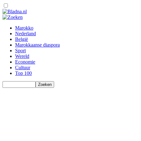
Marokko
Nederland
België
Marokkaanse diaspora
Sport
Wereld
Economie
Cultuur
Top 100