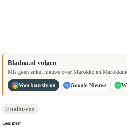
Bladna.nl volgen
Mis geen enkel nieuws over Marokko en Marokkane
Voorkeursbron
Google Nieuws
W
G
N
✓
Eindhoven
Lees meer