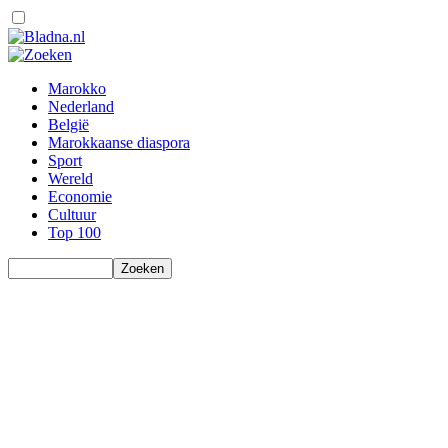
Marokko
Nederland
België
Marokkaanse diaspora
Sport
Wereld
Economie
Cultuur
Top 100