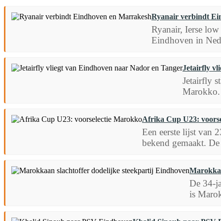
Ryanair verbindt E
Ryanair, Ierse low
Eindhoven in Ned
Jetairfly v
Jetairfly
Marokko.
Afrika Cup U23: voors
Een eerste lijst van
bekend gemaakt. De de
Marokkaan
De 34-j
is Maro