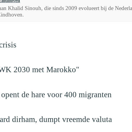
Eindhoven
an Khalid Sinouh, die sinds 2009 evolueert bij de Nederla
Eindhoven.
risis
en WK 2030 met Marokko"
 opent de hare voor 400 migranten
jard dirham, dumpt vreemde valuta