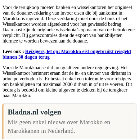
Voor de terugkoop moeten banken en wisselkantoren het origineel
van de douaneverklaring van invoer eisen die bij aankomst in
Marokko is ingevuld. Deze verklaring moet door de bank of het
Wisselkantoor worden afgetekend voor het gewisseld bedrag.
Daarnaast zijn de originele wisselnota’s op naam van de betrokkene
verplicht. Bij grenscontroles dient de export van bankbiljetten
hiermee te worden bewezen aan de douane.
Lees ook :
Reizigers, let op: Marokko eist ongebruikt reisgeld
binnen 30 dagen terug
Voor de Marokkaanse dirham geldt een andere regelgeving. Het
Wisselkantoor herinnert eraan dat de in- en uitvoer van dirhams in
principe verboden is. Er bestaat enkel een tolerantie voor reizigers
om bankbiljetten tot maximaal 2000 dirham in of uit te voeren. Dit
bedrag is bedoeld om kleine uitgaven te dekken bij de terugkeer
naar Marokko.
Bladna.nl volgen
Mis geen enkel nieuws over Marokko en
Marokkanen in Nederland.