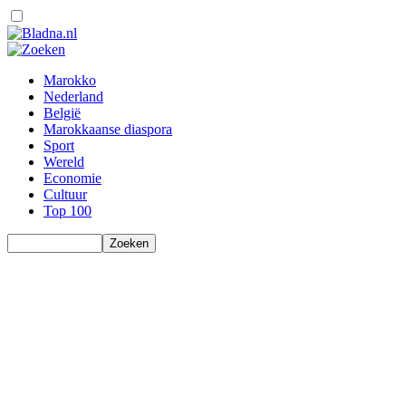
Marokko
Nederland
België
Marokkaanse diaspora
Sport
Wereld
Economie
Cultuur
Top 100