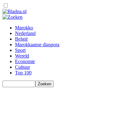
Marokko
Nederland
België
Marokkaanse diaspora
Sport
Wereld
Economie
Cultuur
Top 100