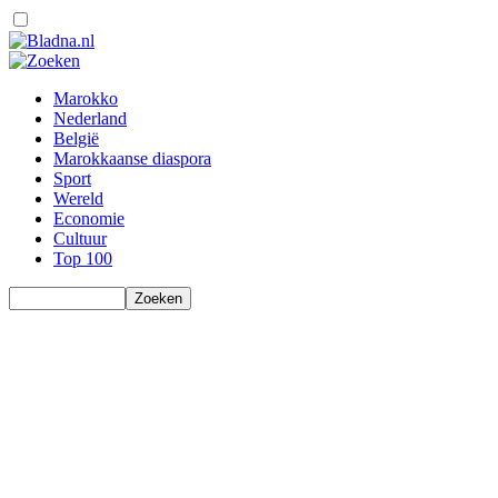
Marokko
Nederland
België
Marokkaanse diaspora
Sport
Wereld
Economie
Cultuur
Top 100