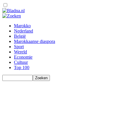
Marokko
Nederland
België
Marokkaanse diaspora
Sport
Wereld
Economie
Cultuur
Top 100