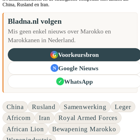
China, Rusland en Iran.
Bladna.nl volgen
Mis geen enkel nieuws over Marokko en
Marokkanen in Nederland.
Voorkeursbron
G
Google Nieuws
N
WhatsApp
✓
China
Rusland
Samenwerking
Leger
Africom
Iran
Royal Armed Forces
African Lion
Bewapening Marokko
Wapenindustrie