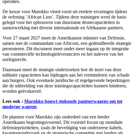
operaties.
De keuze voor Marokko vloeit voort uit eerdere ervaringen tijdens
de oefening ’African Lion’. Tijdens deze trainingen werd de basis
gelegd voor het opbouwen van duurzame dronecapaciteiten in
samenwerking met diverse internationale en Afrikaanse partners.
Voor 27 maart 2027 moet de Amerikaanse minister van Defensie,
samen met de commandant van Africom, een gedetailleerde strategie
presenteren. Dit document moet onder meer ingaan op de integratie
van commerciële technologieleveranciers en het naleven van het
oorlogsrecht.
Daarnaast moet de strategie onderzoeken hoe de inzet van deze
militaire capaciteiten kan bijdragen aan het verminderen van schade
aan burgers. Ook eventuele juridische of regelgevende beperkingen
die de uitbreiding van deze trainingscapaciteiten kunnen hinderen,
worden geëvalueerd.
Lees ook :
Marokko bouwt stokoude pantserwagens om tot
moderne wapens
De plannen voor Marokko zijn onderdeel van een breder
Amerikaans begrotingsvoorstel. Dit voorstel focust op mondiale
defensieprioriteiten, zoals de beveiliging van onderzeese kabels,
kwantumonderzoek en de strategische competitie met landen als