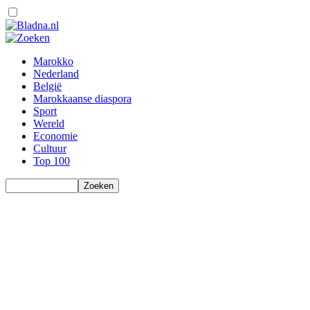
Marokko
Nederland
België
Marokkaanse diaspora
Sport
Wereld
Economie
Cultuur
Top 100