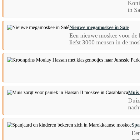
Koni
in Sa
Nieuwe megamoskee in Salé
Een nieuwe moskee voor de 
liefst 3000 mensen in de mosk
Muis 
Duiz
nach
Spa
Een
een