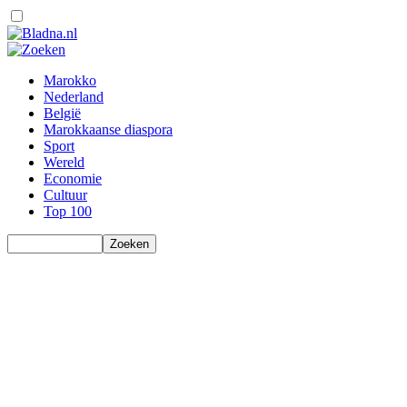
Marokko
Nederland
België
Marokkaanse diaspora
Sport
Wereld
Economie
Cultuur
Top 100