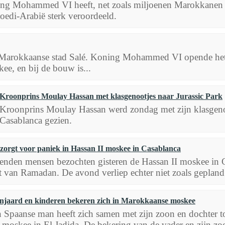
ng Mohammed VI heeft, net zoals miljoenen Marokkanen op 
oedi-Arabië sterk veroordeeld.
Marokkaanse stad Salé. Koning Mohammed VI opende het
ee, en bij de bouw is...
Kroonprins Moulay Hassan met klasgenootjes naar Jurassic Park
Kroonprins Moulay Hassan werd zondag met zijn klasgeno
Casablanca gezien.
zorgt voor paniek in Hassan II moskee in Casablanca
enden mensen bezochten gisteren de Hassan II moskee in Ca
t van Ramadan. De avond verliep echter niet zoals gepland
njaard en kinderen bekeren zich in Marokkaanse moskee
 Spaanse man heeft zich samen met zijn zoon en dochter to
 moskee in El Jadida. De bekering van de vader en zijn zoo