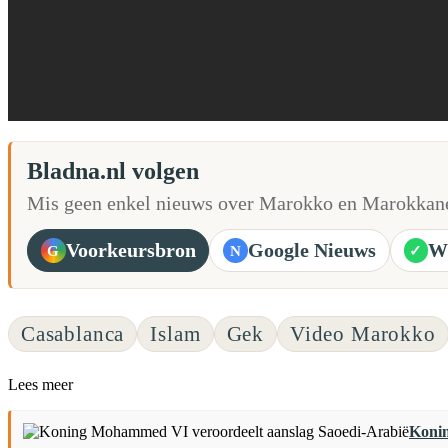
Bladna.nl volgen
Mis geen enkel nieuws over Marokko en Marokkane
Voorkeursbron
Google Nieuws
W
G
N
✓
Casablanca
Islam
Gek
Video Marokko
Lees meer
Konin