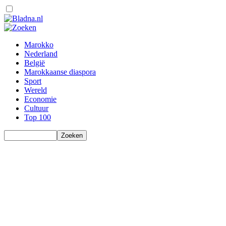
Marokko
Nederland
België
Marokkaanse diaspora
Sport
Wereld
Economie
Cultuur
Top 100