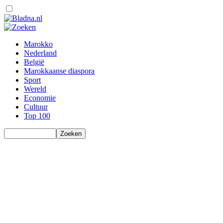
Marokko
Nederland
België
Marokkaanse diaspora
Sport
Wereld
Economie
Cultuur
Top 100