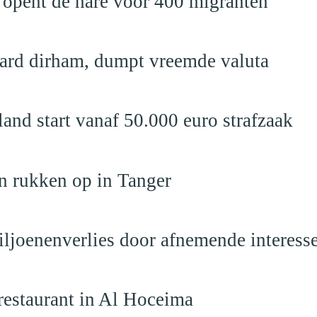
 opent de hare voor 400 migranten
jard dirham, dumpt vreemde valuta
nd start vanaf 50.000 euro strafzaak
n rukken op in Tanger
iljoenenverlies door afnemende interess
restaurant in Al Hoceima