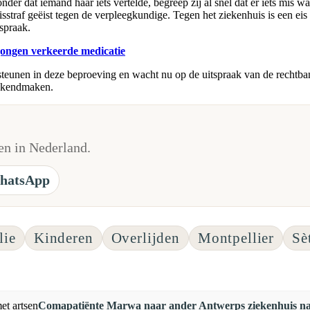
er dat iemand haar iets vertelde, begreep zij al snel dat er iets mis 
sstraf geëist tegen de verpleegkundige. Tegen het ziekenhuis is een eis
spraak.
jongen verkeerde medicatie
steunen in deze beproeving en wacht nu op de uitspraak van de rechtb
bekendmaken.
n in Nederland.
hatsApp
lie
Kinderen
Overlijden
Montpellier
Sè
Comapatiënte Marwa naar ander Antwerps ziekenhuis na 