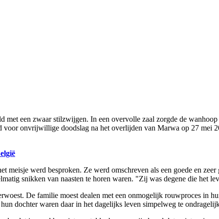
 met een zwaar stilzwijgen. In een overvolle zaal zorgde de wanhoop va
voor onvrijwillige doodslag na het overlijden van Marwa op 27 mei 20
elgië
het meisje werd besproken. Ze werd omschreven als een goede en zeer 
lmatig snikken van naasten te horen waren. "Zij was degene die het leve
ig verwoest. De familie moest dealen met een onmogelijk rouwproces in 
hun dochter waren daar in het dagelijks leven simpelweg te ondrageli