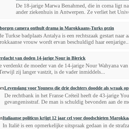
De 18-jarige Marwa Benahmed, die in coma ligt na
ander ziekenhuis in Antwerpen. Ze verliet het Unive
borgen camera onthult drama in Marokkaans-Turks gezin
de Turkse badplaats Antalya is een rechtszaak gestart naar a
okkaanse vrouw wordt ervan beschuldigd haar eenjarige..
rdacht van doden 14-jarige Nour in Blerick
ie verdenkt de moeder van de 14-jarige Nour Wahyana van
Terwijl zij langer vastzit, is de vader inmiddels...
Levenslang voor Youness die drie dochters doodde als wraak op
De rechtbank in het Franse Créteil heeft de 43-jarige Yo
gevangenisstraf. De man is schuldig bevonden aan de moo
Italiaanse politicus krijgt 12 jaar cel voor doodschieten Marokk
In Italië is een opmerkelijke uitspraak gedaan in de straf