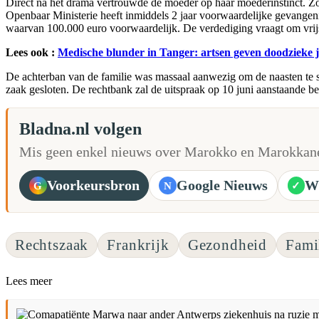
Direct na het drama vertrouwde de moeder op haar moederinstinct. Zond
Openbaar Ministerie heeft inmiddels 2 jaar voorwaardelijke gevangeni
waarvan 100.000 euro voorwaardelijk. De verdediging vraagt om vrij
Lees ook :
Medische blunder in Tanger: artsen geven doodzieke 
De achterban van de familie was massaal aanwezig om de naasten te 
zaak gesloten. De rechtbank zal de uitspraak op 10 juni aanstaande 
Bladna.nl volgen
Mis geen enkel nieuws over Marokko en Marokkane
Voorkeursbron
Google Nieuws
W
G
N
✓
Rechtszaak
Frankrijk
Gezondheid
Fami
Lees meer