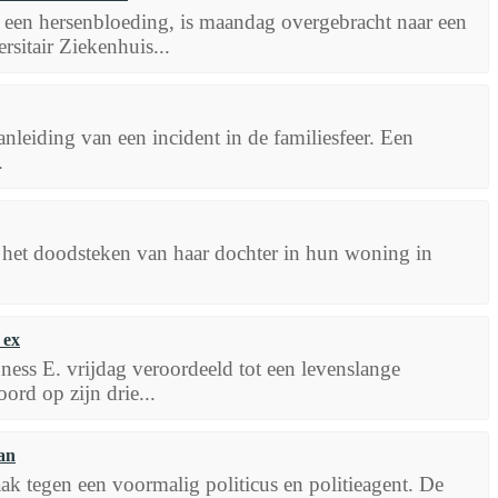
 een hersenbloeding, is maandag overgebracht naar een
rsitair Ziekenhuis...
anleiding van een incident in de familiesfeer. Een
.
 het doodsteken van haar dochter in hun woning in
 ex
uness E. vrijdag veroordeeld tot een levenslange
rd op zijn drie...
aan
zaak tegen een voormalig politicus en politieagent. De