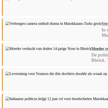
Ver
In 
Mar
Moeder ve
De polit
Blerick. 