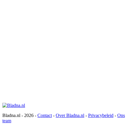
Bladna.nl - 2026 -
Contact
-
Over Bladna.nl
-
Privacybeleid
-
Ons
team