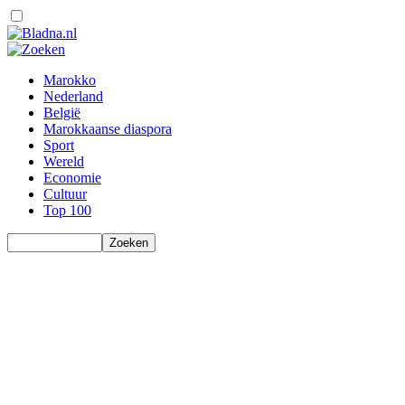
Marokko
Nederland
België
Marokkaanse diaspora
Sport
Wereld
Economie
Cultuur
Top 100