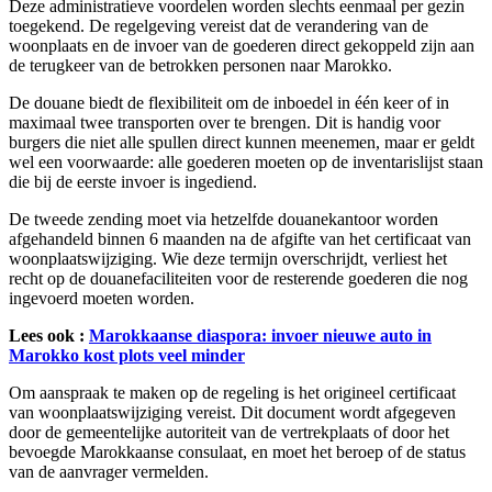
Deze administratieve voordelen worden slechts eenmaal per gezin
toegekend. De regelgeving vereist dat de verandering van de
woonplaats en de invoer van de goederen direct gekoppeld zijn aan
de terugkeer van de betrokken personen naar Marokko.
De douane biedt de flexibiliteit om de inboedel in één keer of in
maximaal twee transporten over te brengen. Dit is handig voor
burgers die niet alle spullen direct kunnen meenemen, maar er geldt
wel een voorwaarde: alle goederen moeten op de inventarislijst staan
die bij de eerste invoer is ingediend.
De tweede zending moet via hetzelfde douanekantoor worden
afgehandeld binnen 6 maanden na de afgifte van het certificaat van
woonplaatswijziging. Wie deze termijn overschrijdt, verliest het
recht op de douanefaciliteiten voor de resterende goederen die nog
ingevoerd moeten worden.
Lees ook :
Marokkaanse diaspora: invoer nieuwe auto in
Marokko kost plots veel minder
Om aanspraak te maken op de regeling is het origineel certificaat
van woonplaatswijziging vereist. Dit document wordt afgegeven
door de gemeentelijke autoriteit van de vertrekplaats of door het
bevoegde Marokkaanse consulaat, en moet het beroep of de status
van de aanvrager vermelden.