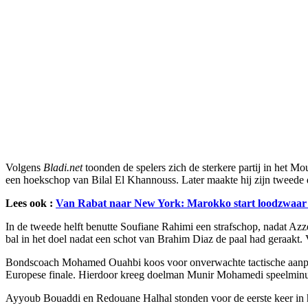
Volgens
Bladi.net
toonden de spelers zich de sterkere partij in het 
een hoekschop van Bilal El Khannouss. Later maakte hij zijn tweede d
Lees ook :
Van Rabat naar New York: Marokko start loodzwaa
In de tweede helft benutte Soufiane Rahimi een strafschop, nadat Az
bal in het doel nadat een schot van Brahim Diaz de paal had geraakt
Bondscoach Mohamed Ouahbi koos voor onverwachte tactische aanpassi
Europese finale. Hierdoor kreeg doelman Munir Mohamedi speelminut
Ayyoub Bouaddi en Redouane Halhal stonden voor de eerste keer in het b