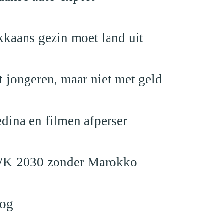
kaans gezin moet land uit
 jongeren, maar niet met geld
edina en filmen afperser
en WK 2030 zonder Marokko
log