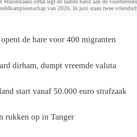
t Marokkaans elftal legt de laatste hand aan de voorbere
reldkampioenschap van 2026. In juni staan twee vriendscha
 opent de hare voor 400 migranten
jard dirham, dumpt vreemde valuta
nd start vanaf 50.000 euro strafzaak
n rukken op in Tanger