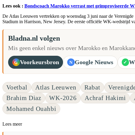
Lees ook :
Bondscoach Marokko verrast met geïmproviseerde WK-
De Atlas Leeuwen vertrekken op woensdag 3 juni naar de Verenigde Sta
Stadium in Harrison, New Jersey. De eerste officiële WK-wedstrijd va
Bladna.nl volgen
Mis geen enkel nieuws over Marokko en Marokkane
Voorkeursbron
Google Nieuws
W
G
N
✓
Voetbal
Atlas Leeuwen
Rabat
Verenigde
Brahim Diaz
WK-2026
Achraf Hakimi
Mohamed Ouahbi
Lees meer