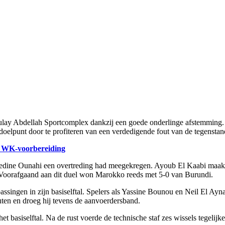
Moulay Abdellah Sportcomplex dankzij een goede onderlinge afstemming.
oelpunt door te profiteren van een verdedigende fout van de tegenstan
r WK-voorbereiding
zedine Ounahi een overtreding had meegekregen. Ayoub El Kaabi maakte
. Voorafgaand aan dit duel won Marokko reeds met 5-0 van Burundi.
ngen in zijn basiselftal. Spelers als Yassine Bounou en Neil El Ayna
en en droeg hij tevens de aanvoerdersband.
asiselftal. Na de rust voerde de technische staf zes wissels tegelijker