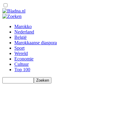
Marokko
Nederland
België
Marokkaanse diaspora
Sport
Wereld
Economie
Cultuur
Top 100