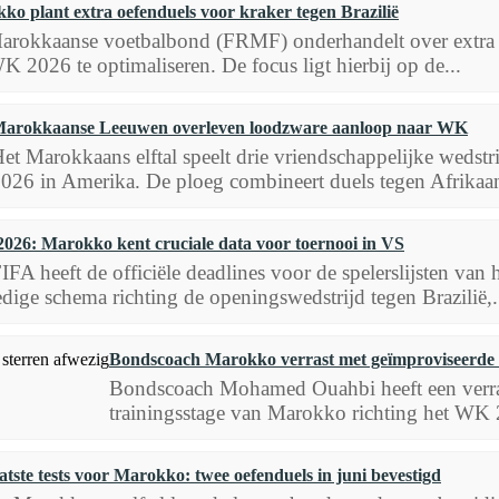
ko plant extra oefenduels voor kraker tegen Brazilië
arokkaanse voetbalbond (FRMF) onderhandelt over extra o
K 2026 te optimaliseren. De focus ligt hierbij op de...
arokkaanse Leeuwen overleven loodzware aanloop naar WK
et Marokkaans elftal speelt drie vriendschappelijke wedst
026 in Amerika. De ploeg combineert duels tegen Afrikaan
026: Marokko kent cruciale data voor toernooi in VS
IFA heeft de officiële deadlines voor de spelerslijsten va
edige schema richting de openingswedstrijd tegen Brazilië,.
Bondscoach Marokko verrast met geïmproviseerde W
Bondscoach Mohamed Ouahbi heeft een verras
trainingsstage van Marokko richting het WK 2
atste tests voor Marokko: twee oefenduels in juni bevestigd