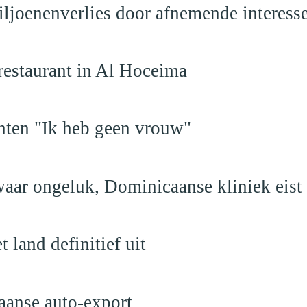
iljoenenverlies door afnemende interess
restaurant in Al Hoceima
hten "Ik heb geen vrouw"
aar ongeluk, Dominicaanse kliniek eist
land definitief uit
aanse auto-export