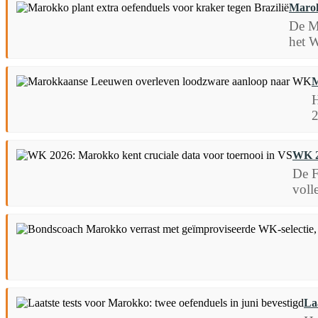
Marok
De M
het W
M
H
2
WK 2
De F
voll
La