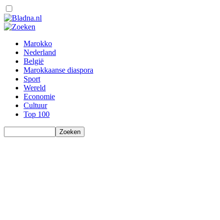
Marokko
Nederland
België
Marokkaanse diaspora
Sport
Wereld
Economie
Cultuur
Top 100