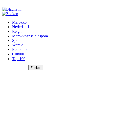
Marokko
Nederland
België
Marokkaanse diaspora
Sport
Wereld
Economie
Cultuur
Top 100