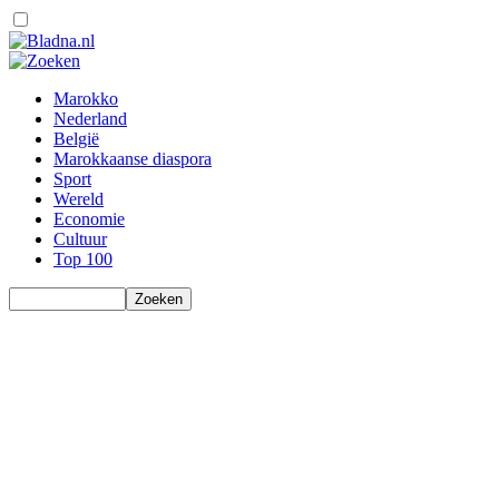
Marokko
Nederland
België
Marokkaanse diaspora
Sport
Wereld
Economie
Cultuur
Top 100