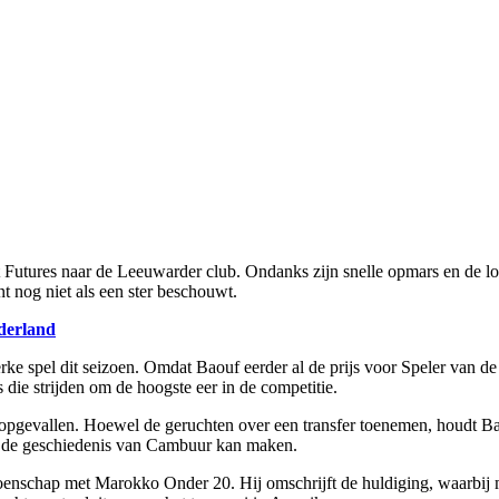
ures naar de Leeuwarder club. Ondanks zijn snelle opmars en de lof di
t nog niet als een ster beschouwt.
ederland
ke spel dit seizoen. Omdat Baouf eerder al de prijs voor Speler van de 
s die strijden om de hoogste eer in de competitie.
 opgevallen. Hoewel de geruchten over een transfer toenemen, houdt Ba
in de geschiedenis van Cambuur kan maken.
ioenschap met Marokko Onder 20. Hij omschrijft de huldiging, waarbij 