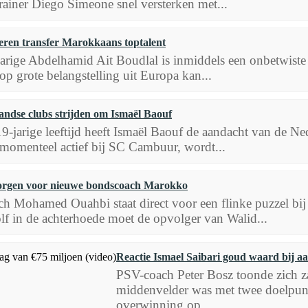
trainer Diego Simeone snel versterken met...
eren transfer Marokkaans toptalent
jarige Abdelhamid Ait Boudlal is inmiddels een onbetwiste
 op grote belangstelling uit Europa kan...
andse clubs strijden om Ismaël Baouf
19-jarige leeftijd heeft Ismaël Baouf de aandacht van de N
 momenteel actief bij SC Cambuur, wordt...
orgen voor nieuwe bondscoach Marokko
h Mohamed Ouahbi staat direct voor een flinke puzzel bij
lf in de achterhoede moet de opvolger van Walid...
Reactie Ismael Saibari goud waard bij a
PSV-coach Peter Bosz toonde zich z
middenvelder was met twee doelpunte
overwinning op...