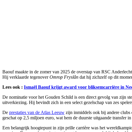
Baouf maakte in de zomer van 2025 de overstap van RSC Anderlecht Fut
Hij verklaarde tegenover
Omrop Fryslân
dat hij zichzelf op dit momen
Lees ook :
Ismaël Baouf krijgt award voor bliksemcarrière in N
De nominatie voor het Gouden Schild is een direct gevolg van zijn ster
uitverkiezing. Hij bevindt zich in een select gezelschap van zes speler
De
prestaties van de Atlas Leeuw
zijn inmiddels ook bij andere clubs
geschat op 2,5 miljoen euro, wat hem de duurste uitgaande transfer 
Een belangrijk hoogtepunt in zijn prille carrière was het wereldkamp