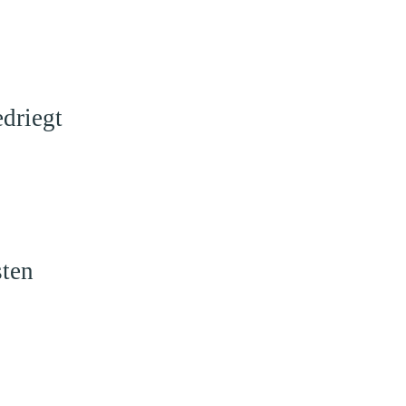
driegt
sten