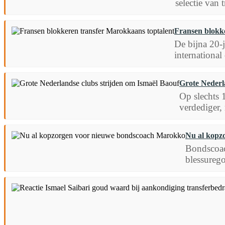
selectie van 
Fransen blokk
De bijna 20-
international
Grote Nederl
Op slechts 
verdediger,
Nu al kopz
Bondscoac
blessurego