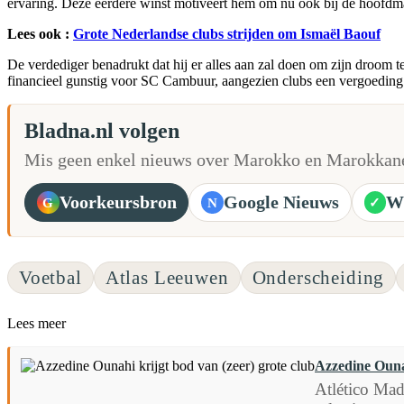
ervaring. Deze eerdere winst motiveert hem om nu ook bij de hoofdmac
Lees ook :
Grote Nederlandse clubs strijden om Ismaël Baouf
De verdediger benadrukt dat hij er alles aan zal doen om zijn droom te
financieel gunstig voor SC Cambuur, aangezien clubs een vergoeding
Bladna.nl volgen
Mis geen enkel nieuws over Marokko en Marokkane
Voorkeursbron
Google Nieuws
W
G
N
✓
Voetbal
Atlas Leeuwen
Onderscheiding
Lees meer
Azzedine Ounah
Atlético Mad