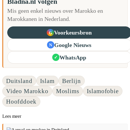
Bladna.nl volgen
Mis geen enkel nieuws over Marokko en
Marokkanen in Nederland.
Voorkeursbron
G
Google Nieuws
N
WhatsApp
✓
Duitsland
Islam
Berlijn
Video Marokko
Moslims
Islamofobie
Hoofddoek
Lees meer