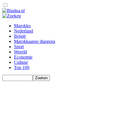
Marokko
Nederland
België
Marokkaanse diaspora
Sport
Wereld
Economie
Cultuur
Top 100