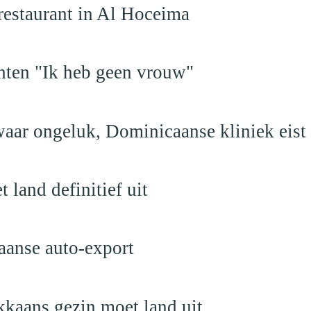
restaurant in Al Hoceima
hten "Ik heb geen vrouw"
aar ongeluk, Dominicaanse kliniek eist
land definitief uit
aanse auto-export
kaans gezin moet land uit