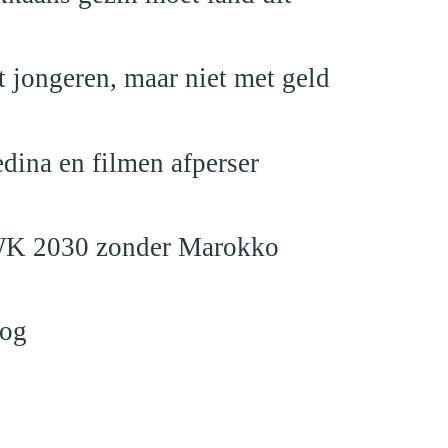
 jongeren, maar niet met geld
edina en filmen afperser
en WK 2030 zonder Marokko
log