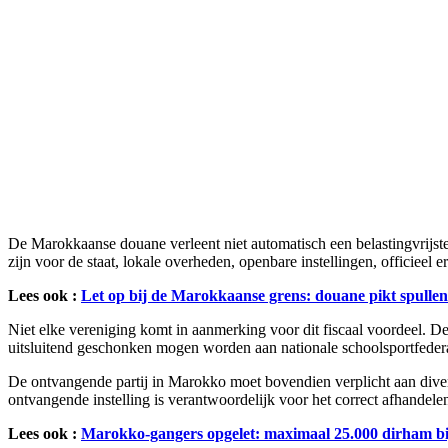
De Marokkaanse douane verleent niet automatisch een belastingvrijste
zijn voor de staat, lokale overheden, openbare instellingen, officieel e
Lees ook :
Let op bij de Marokkaanse grens: douane pikt spullen
Niet elke vereniging komt in aanmerking voor dit fiscaal voordeel. De 
uitsluitend geschonken mogen worden aan nationale schoolsportfederat
De ontvangende partij in Marokko moet bovendien verplicht aan divers
ontvangende instelling is verantwoordelijk voor het correct afhandelen
Lees ook :
Marokko-gangers opgelet: maximaal 25.000 dirham b