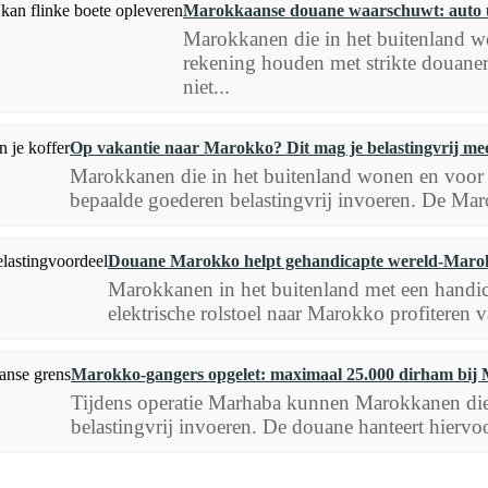
Marokkaanse douane waarschuwt: auto uit
Marokkanen die in het buitenland w
rekening houden met strikte douaner
niet...
Op vakantie naar Marokko? Dit mag je belastingvrij mee
Marokkanen die in het buitenland wonen en voor 
bepaalde goederen belastingvrij invoeren. De Maro
Douane Marokko helpt gehandicapte wereld-Marok
Marokkanen in het buitenland met een handic
elektrische rolstoel naar Marokko profiteren va
Marokko-gangers opgelet: maximaal 25.000 dirham bij
Tijdens operatie Marhaba kunnen Marokkanen die
belastingvrij invoeren. De douane hanteert hiervoo