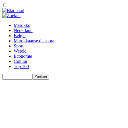
Marokko
Nederland
België
Marokkaanse diaspora
Sport
Wereld
Economie
Cultuur
Top 100