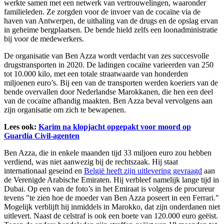
werkte samen met een netwerk van vertrouwelingen, waaronder
familieleden. Ze zorgden voor de invoer van de cocaïne via de
haven van Antwerpen, de uithaling van de drugs en de opslag ervan
in geheime bergplaatsen. De bende hield zelfs een loonadministratie
bij voor de medewerkers.
De organisatie van Ben Azza wordt verdacht van zes succesvolle
drugstransporten in 2020. De ladingen cocaïne varieerden van 250
tot 10.000 kilo, met een totale straatwaarde van honderden
miljoenen euro’s. Bij een van de transporten werden koeriers van de
bende overvallen door Nederlandse Marokkanen, die hen een deel
van de cocaïne afhandig maakten. Ben Azza beval vervolgens aan
zijn organisatie om zich te bewapenen.
Lees ook:
Karim na klopjacht opgepakt voor moord op
Guardia Civil-agenten
Ben Azza, die in enkele maanden tijd 33 miljoen euro zou hebben
verdiend, was niet aanwezig bij de rechtszaak. Hij staat
internationaal geseind en
België heeft zijn uitlevering gevraagd
aan
de Verenigde Arabische Emiraten. Hij verbleef namelijk lange tijd in
Dubai. Op een van de foto’s in het Emiraat is volgens de procureur
tevens "te zien hoe de moeder van Ben Azza poseert in een Ferrari."
Mogelijk verblijft hij inmiddels in Marokko, dat zijn onderdanen niet
uitlevert. Naast de celstraf is ook een boete van 120.000 euro geëist.