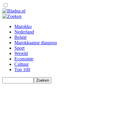
Marokko
Nederland
België
Marokkaanse diaspora
Sport
Wereld
Economie
Cultuur
Top 100