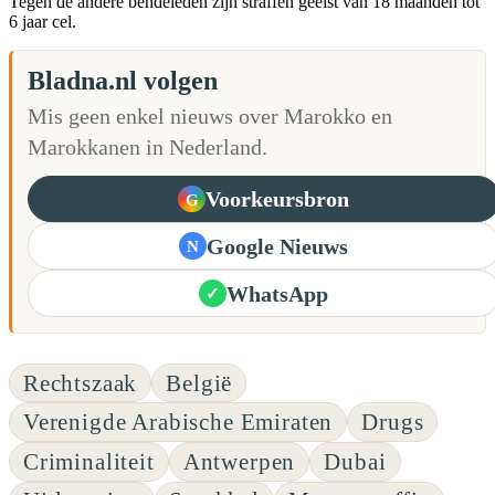
Tegen de andere bendeleden zijn straffen geëist van 18 maanden tot
6 jaar cel.
Bladna.nl volgen
Mis geen enkel nieuws over Marokko en
Marokkanen in Nederland.
Voorkeursbron
G
Google Nieuws
N
WhatsApp
✓
Rechtszaak
België
Verenigde Arabische Emiraten
Drugs
Criminaliteit
Antwerpen
Dubai