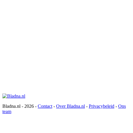
Bladna.nl - 2026 -
Contact
-
Over Bladna.nl
-
Privacybeleid
-
Ons
team