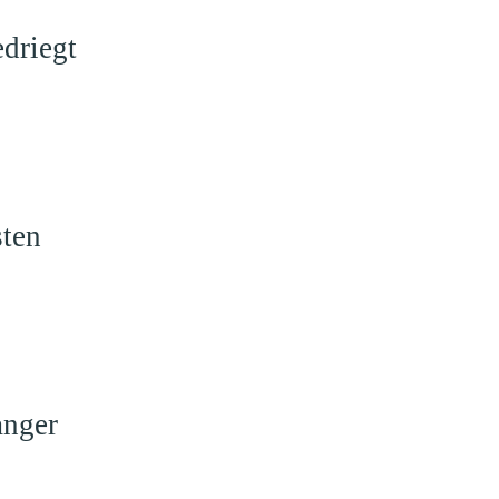
driegt
sten
anger