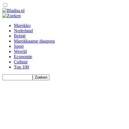
Marokko
Nederland
België
Marokkaanse diaspora
Sport
Wereld
Economie
Cultuur
Top 100