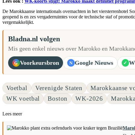
Lees ook :
WK-koorts stijgt: Marokko maakt definitief progra
De Marokkaanse internationals overnachten in het viersterrenhotel Some
geopend is en zes vergaderruimtes voor de technische staf of promotio
vergemakkelijkt.
Bladna.nl volgen
Mis geen enkel nieuws over Marokko en Marokkane
Voorkeursbron
Google Nieuws
W
G
N
✓
Voetbal
Verenigde Staten
Marokkaanse v
WK voetbal
Boston
WK-2026
Marokka
Lees meer
Marok