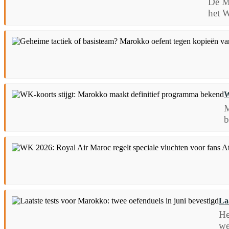
De M
het W
W
M
b
La
He
we