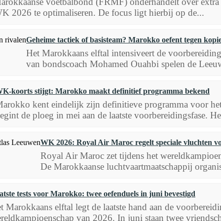
arokkaanse voetbalbond (FRMF) onderhandelt over extra o
K 2026 te optimaliseren. De focus ligt hierbij op de...
Geheime tactiek of basisteam? Marokko oefent tegen kopie
Het Marokkaans elftal intensiveert de voorbereidi
van bondscoach Mohamed Ouahbi spelen de Leeuwen
K-koorts stijgt: Marokko maakt definitief programma bekend
arokko kent eindelijk zijn definitieve programma voor 
egint de ploeg in mei aan de laatste voorbereidingsfase. He
WK 2026: Royal Air Maroc regelt speciale vluchten v
Royal Air Maroc zet tijdens het wereldkampioen
De Marokkaanse luchtvaartmaatschappij organise
atste tests voor Marokko: twee oefenduels in juni bevestigd
t Marokkaans elftal legt de laatste hand aan de voorbere
reldkampioenschap van 2026. In juni staan twee vriendscha