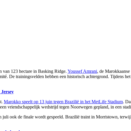
ein van 123 hectare in Basking Ridge.
Youssef Amrani
, de Marokkaanse 
té. De trainingsvelden hebben een historisch achtergrond. Tijdens het
 Jersey
st.
Marokko speelt op 13 juin tegen Brazilië in het MetLife Stadium
. Da
juni een vriendschappelijk wedstrijd tegen Noorwegen gepland, in een st
uli ook de finale wordt gespeeld. Brazilië traint in Morristown, terwijl